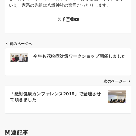
いえ、家系の先祖は八坂神社の宮司だったりします。
前のページへ
投
今年も花粉症対策ワークショップ開催しました
稿
ナ
ビ
ゲ
次のページへ
ー
「絶対健康カンファレンス2019」で登壇させ
シ
て頂きました
ョ
ン
関連記事