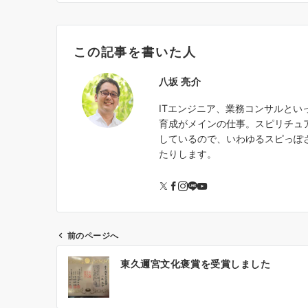
この記事を書いた人
八坂 亮介
ITエンジニア、業務コンサルと
育成がメインの仕事。スピリチュ
しているので、いわゆるスピっぽ
たりします。
前のページへ
投
東久邇宮文化褒賞を受賞しました
稿
ナ
ビ