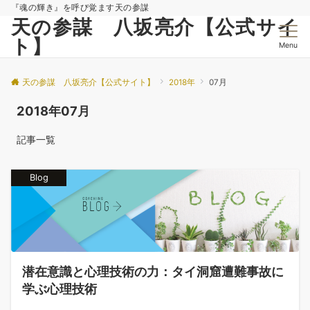
『魂の輝き』を呼び覚ます天の参謀
天の参謀 八坂亮介【公式サイ
ト】
Menu
天の参謀 八坂亮介【公式サイト】
2018年
07月
2018年07月
記事一覧
Blog
潜在意識と心理技術の力：タイ洞窟遭難事故に
学ぶ心理技術